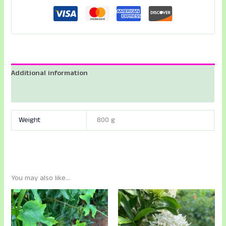
-
Idly
Poo
Orange
Color
-
Additional information
இட்லி
பூ
Reviews (0)
குட்டை
ஆரஞ்சு
Weight
800 g
வண்ணம்
quantity
You may also like…