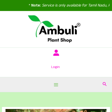
*
Note:
Service is only available for Tamil Nadu, Pud
Skip
to
content
Login
Sear