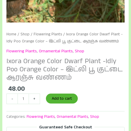
Home
/
Shop
/
Flowering Plants
/ Ixora Orange Color Dwarf Plant -
Idly Poo Orange Color – இட்லி பூ குட்டை ஆரஞ்சு வண்ணம்
Flowering Plants
,
Ornamental Plants
,
Shop
Ixora Orange Color Dwarf Plant -Idly
Poo Orange Color – இட்லி பூ குட்டை
ஆரஞ்சு வண்ணம்
48.00
Ixora
Add to cart
-
+
Orange
Color
Categories:
Flowering Plants
,
Ornamental Plants
,
Shop
Dwarf
Plant
Guaranteed Safe Checkout