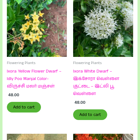
Flowering Plants
Flowering Plants
Ixora Yellow Flower Dwarf –
Ixora White Dwarf –
Idly Poo Manjal Color-
இக்சோரா வெள்ளை
விருச்சி மலர் மஞ்சள்
குட்டை – இட்லி பூ
வெள்ளை
48.00
48.00
Add to cart
Add to cart